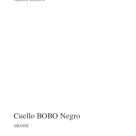
precio
precio
original
actual
era:
es:
42,00€.
28,00€.
Cuello BOBO Negro
48,00
€