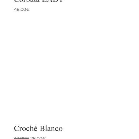
48,00
€
Croché Blanco
El
El
42,00
€
28,00
€