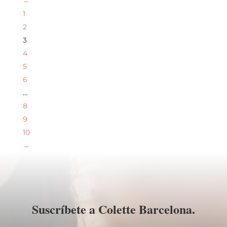
←
1
2
3
4
5
6
…
8
9
10
→
Suscríbete a Colette Barcelona.