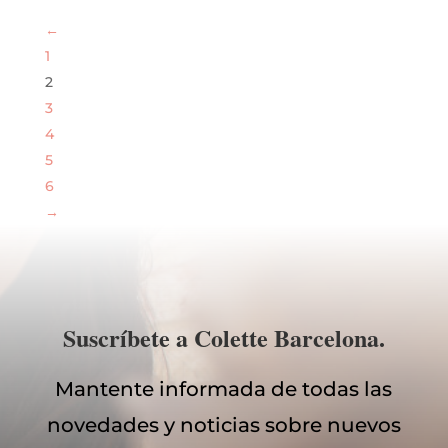
←
1
2
3
4
5
6
→
Suscríbete a Colette Barcelona.
Mantente informada de todas las
novedades y noticias sobre nuevos