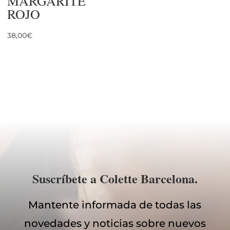
MARGARITE
ROJO
38,00
€
Suscríbete a Colette Barcelona.
Mantente informada de todas las
novedades y noticias sobre nuevos