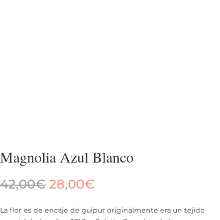
Magnolia Azul Blanco
El
El
42,00
€
28,00
€
precio
precio
original
actual
La flor es de encaje de guipur originalmente era un tejido
era:
es: