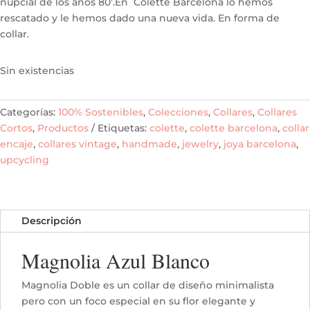
nupcial de los años 80’.En Colette Barcelona lo hemos
42,00€.
28,00€.
rescatado y le hemos dado una nueva vida. En forma de
collar.
Sin existencias
Categorías:
100% Sostenibles
,
Colecciones
,
Collares
,
Collares
Cortos
,
Productos
Etiquetas:
colette
,
colette barcelona
,
collar
encaje
,
collares vintage
,
handmade
,
jewelry
,
joya barcelona
,
upcycling
Descripción
Magnolia Azul Blanco
Magnolia Doble es un collar de diseño minimalista
pero con un foco especial en su flor elegante y