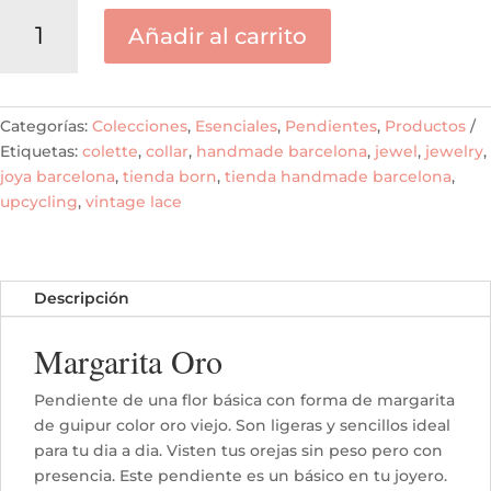
Margarita
Añadir al carrito
Oro
cantidad
Categorías:
Colecciones
,
Esenciales
,
Pendientes
,
Productos
Etiquetas:
colette
,
collar
,
handmade barcelona
,
jewel
,
jewelry
,
joya barcelona
,
tienda born
,
tienda handmade barcelona
,
upcycling
,
vintage lace
Descripción
Margarita Oro
Pendiente de una flor básica con forma de margarita
de guipur color oro viejo. Son ligeras y sencillos ideal
para tu dia a dia. Visten tus orejas sin peso pero con
presencia. Este pendiente es un básico en tu joyero.