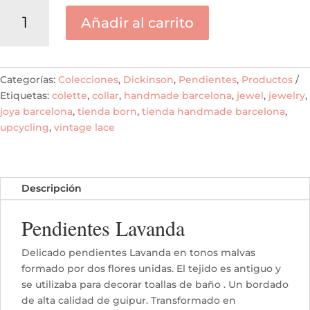
Pendiente
Añadir al carrito
Lavanda
´M
´
cantidad
Categorías:
Colecciones
,
Dickinson
,
Pendientes
,
Productos
Etiquetas:
colette
,
collar
,
handmade barcelona
,
jewel
,
jewelry
,
joya barcelona
,
tienda born
,
tienda handmade barcelona
,
upcycling
,
vintage lace
Descripción
Pendientes Lavanda
Delicado pendientes Lavanda en tonos malvas
formado por dos flores unidas. El tejido es antiguo y
se utilizaba para decorar toallas de baño . Un bordado
de alta calidad de guipur. Transformado en