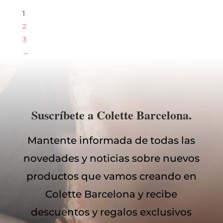
1
2
3
→
Suscríbete a Colette Barcelona.
Mantente informada de todas las
novedades y noticias sobre nuevos
productos que vamos creando en
Colette Barcelona y recibe
descuentos y regalos exclusivos