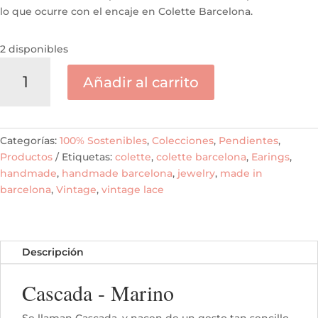
lo que ocurre con el encaje en Colette Barcelona.
2 disponibles
Cascada
Añadir al carrito
-
Marino
cantidad
Categorías:
100% Sostenibles
,
Colecciones
,
Pendientes
,
Productos
Etiquetas:
colette
,
colette barcelona
,
Earings
,
handmade
,
handmade barcelona
,
jewelry
,
made in
barcelona
,
Vintage
,
vintage lace
Descripción
Cascada - Marino